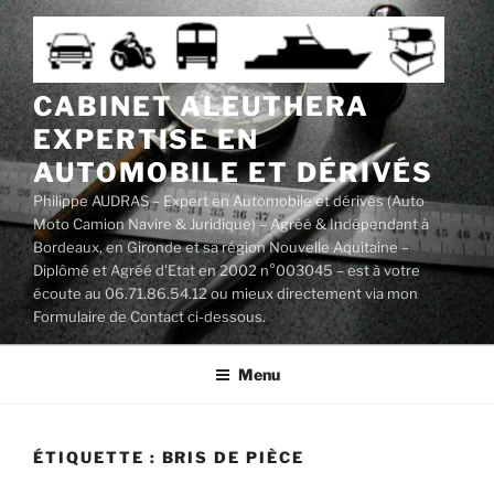
Aller
au
contenu
principal
CABINET ALEUTHERA
EXPERTISE EN
AUTOMOBILE ET DÉRIVÉS
Philippe AUDRAS – Expert en Automobile et dérivés (Auto
Moto Camion Navire & Juridique) – Agréé & Indépendant à
Bordeaux, en Gironde et sa région Nouvelle Aquitaine –
Diplômé et Agréé d'Etat en 2002 n°003045 – est à votre
écoute au 06.71.86.54.12 ou mieux directement via mon
Formulaire de Contact ci-dessous.
Menu
ÉTIQUETTE :
BRIS DE PIÈCE