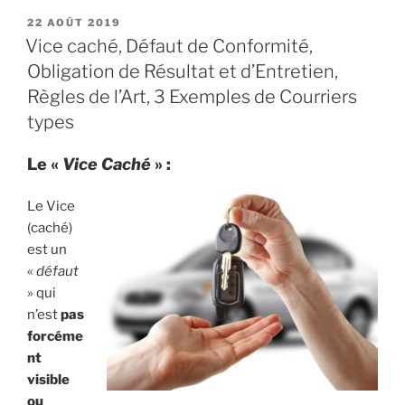
PUBLIÉ
22 AOÛT 2019
LE
Vice caché, Défaut de Conformité,
Obligation de Résultat et d’Entretien,
Règles de l’Art, 3 Exemples de Courriers
types
Le «
Vice Caché
» :
Le Vice
(caché)
est un
«
défaut
» qui
n’est
pas
forcéme
nt
visible
ou