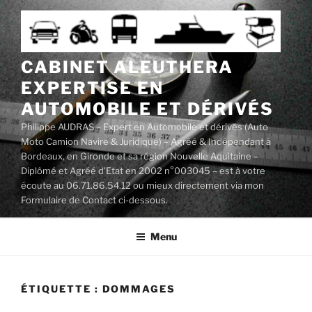
Aller
au
contenu
principal
CABINET ALEUTHERA
EXPERTISE EN
AUTOMOBILE ET DÉRIVÉS
Philippe AUDRAS – Expert en Automobile et dérivés (Auto
Moto Camion Navire & Juridique) – Agréé & Indépendant à
Bordeaux, en Gironde et sa région Nouvelle Aquitaine –
Diplômé et Agréé d'Etat en 2002 n°003045 – est à votre
écoute au 06.71.86.54.12 ou mieux directement via mon
Formulaire de Contact ci-dessous.
Menu
ÉTIQUETTE :
DOMMAGES