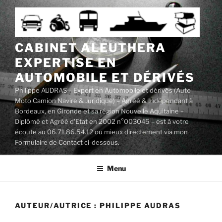
Aller
au
contenu
principal
CABINET ALEUTHERA
EXPERTISE EN
AUTOMOBILE ET DÉRIVÉS
Philippe AUDRAS – Expert en Automobile et dérivés (Auto
Moto Camion Navire & Juridique) – Agréé & Indépendant à
Bordeaux, en Gironde et sa région Nouvelle Aquitaine –
Diplômé et Agréé d'Etat en 2002 n°003045 – est à votre
écoute au 06.71.86.54.12 ou mieux directement via mon
Formulaire de Contact ci-dessous.
Menu
AUTEUR/AUTRICE :
PHILIPPE AUDRAS