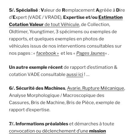
5/.
Spécialisé
:
V
aleur de
R
emplacement
A
gréée à
D
ire
d’
E
xpert (VADE / VRADE),
Expertise et/ou
Estimation
Cotation Valeur
de tout Véhicule
, de Collection,
Oldtimer, Youngtimer, 3 spécimens ou exemples de
rapports, et quelques exemples en photos de
véhicules issus de nos interventions consultables sur
nos pages :
«
facebook »
et les «
Pages Jaunes
« .
Un autre exemple récent
de rapport d’estimation &
cotation VADE consultable
aussi ici
! …
6/.
Sécurité des Machines
,
Avarie, Rupture Mécanique
,
Analyse Morphologique / Macroscopique des
Cassures, Bris de Machine, Bris de Pièce, exemple de
rapport d’expertise.
7/.
Informations préalables
et démarches à toute
convocation ou déclenchement d’une
mission