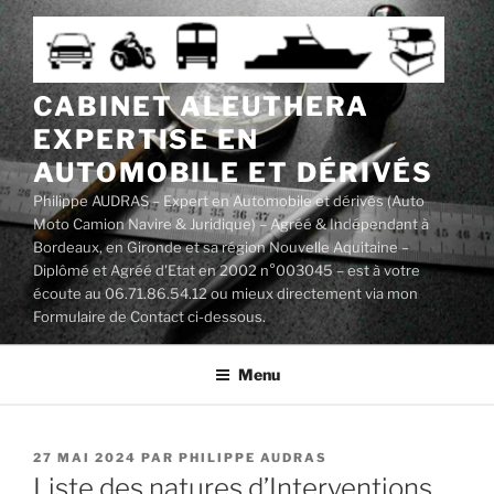
Aller
au
contenu
principal
CABINET ALEUTHERA
EXPERTISE EN
AUTOMOBILE ET DÉRIVÉS
Philippe AUDRAS – Expert en Automobile et dérivés (Auto
Moto Camion Navire & Juridique) – Agréé & Indépendant à
Bordeaux, en Gironde et sa région Nouvelle Aquitaine –
Diplômé et Agréé d'Etat en 2002 n°003045 – est à votre
écoute au 06.71.86.54.12 ou mieux directement via mon
Formulaire de Contact ci-dessous.
Menu
PUBLIÉ
27 MAI 2024
PAR
PHILIPPE AUDRAS
LE
Liste des natures d’Interventions