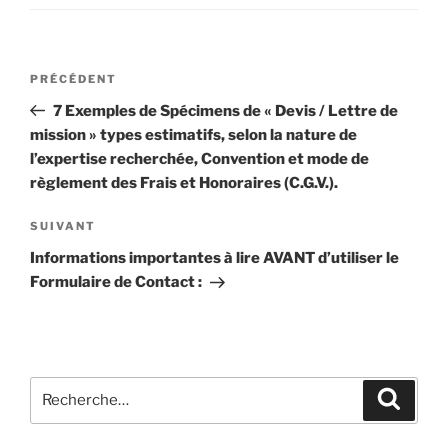
Navigation
Article
PRÉCÉDENT
de
précédent
7 Exemples de Spécimens de « Devis / Lettre de
l’article
mission » types estimatifs, selon la nature de
l’expertise recherchée, Convention et mode de
règlement des Frais et Honoraires (C.G.V.).
Article
SUIVANT
suivant
Informations importantes à lire AVANT d’utiliser le
Formulaire de Contact :
Recherche
Recher
pour
: