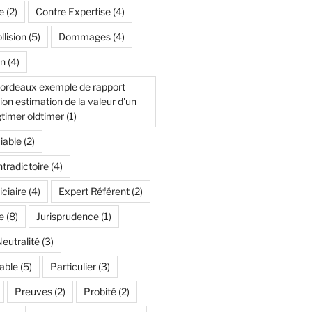
e
(2)
Contre Expertise
(4)
lision
(5)
Dommages
(4)
n
(4)
bordeaux exemple de rapport
n estimation de la valeur d'un
timer oldtimer
(1)
iable
(2)
tradictoire
(4)
iciaire
(4)
Expert Référent
(2)
e
(8)
Jurisprudence
(1)
eutralité
(3)
able
(5)
Particulier
(3)
Preuves
(2)
Probité
(2)