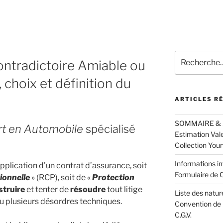
Recherche
Contradictoire Amiable ou
pour
:
, choix et définition du
ARTICLES R
SOMMAIRE & Spé
rt en Automobile
spécialisé
Estimation Val
Collection You
Informations im
pplication d’un contrat d’assurance, soit
Formulaire de C
ionnelle
» (RCP), soit de «
Protection
struire
et tenter de
résoudre
tout litige
Liste des natur
 ou plusieurs désordres techniques.
Convention de 
C.G.V.