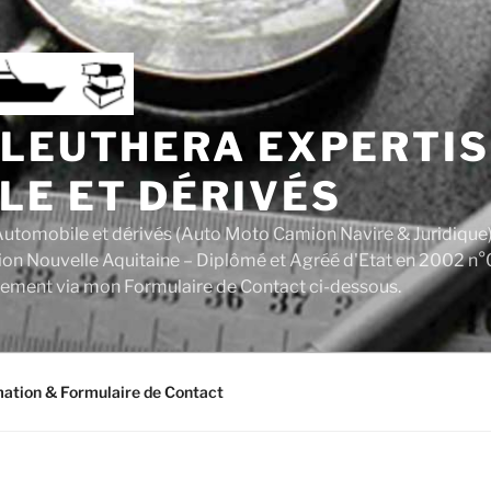
ALEUTHERA EXPERTIS
LE ET DÉRIVÉS
utomobile et dérivés (Auto Moto Camion Navire & Juridique
ion Nouvelle Aquitaine – Diplômé et Agréé d'Etat en 2002 n°
tement via mon Formulaire de Contact ci-dessous.
mation & Formulaire de Contact