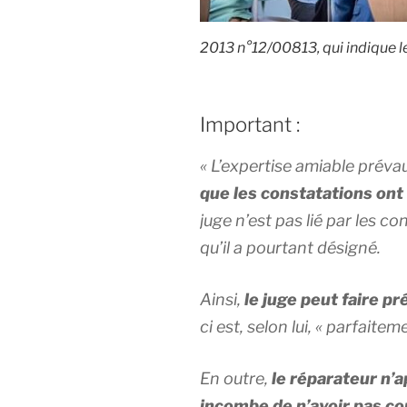
2013 n°12/00813, qui indique l
Important :
« L’expertise amiable prévaut
que les constatations ont
juge n’est pas lié par les co
qu’il a pourtant désigné.
Ainsi,
le juge peut faire pr
ci est, selon lui, « parfaite
En outre,
le réparateur n’a
incombe de n’avoir pas co