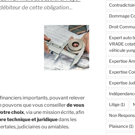
Contradictoir
 débiteur de cette obligation.
..
Dommage Col
Droit Commu
Expert auto 
VRADE cotatio
véhicule yung
Expertise Am
Expertise Con
Expertise Jud
Indépendanc
 financiers importants, pouvant relever
Litige
(1)
N
 ne pouvons que vous conseiller
de vous
votre choix
, via une mission écrite, afin
Non Respons
bre technique et juridique
dans les
Plaisance
(1)
rtales, judiciaires ou amiables.