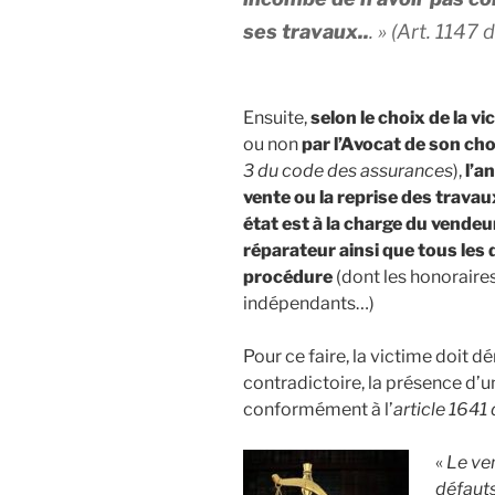
ses travaux.
.
. » (
Art. 1147 
Ensuite,
selon le choix de la vi
ou non
par l’Avocat de son ch
3 du code des assurances
),
l’a
vente ou la reprise des trava
état est à la charge du vendeu
réparateur ainsi que tous les
procédure
(dont les honoraires
indépendants…)
Pour ce faire, la victime doit d
contradictoire, la présence d’un
conformément à l’
article 1641 
«
Le ven
défauts