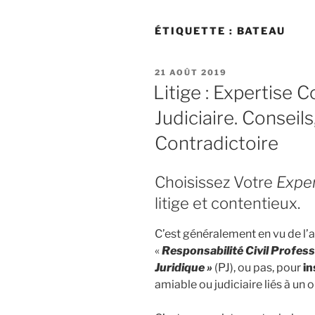
ÉTIQUETTE :
BATEAU
PUBLIÉ
21 AOÛT 2019
LE
Litige : Expertise 
Judiciaire. Conseils
Contradictoire
Choisissez Votre
Expe
litige et contentieux.
C’est généralement en vu de l’a
«
Responsabilité Civil Profess
Juridique »
(PJ), ou pas, pour
in
amiable ou judiciaire liés à un