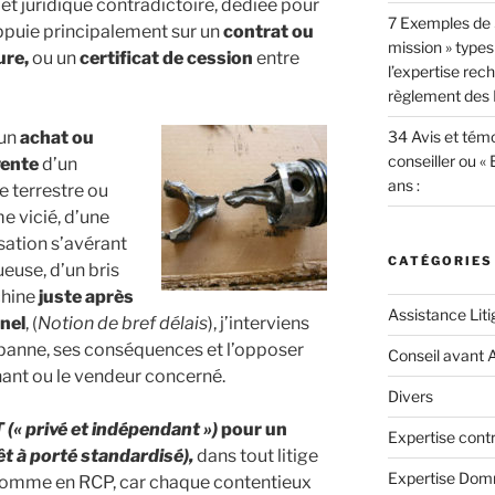
et juridique contradictoire, dédiée pour
7 Exemples de 
’appuie principalement sur un
contrat ou
mission » types
ure,
ou un
certificat de cession
entre
l’expertise re
règlement des F
’un
achat ou
34 Avis et témo
conseiller ou «
vente
d’un
ans :
e terrestre ou
e vicié, d’une
ation s’avérant
CATÉGORIES
euse, d’un bris
hine
juste après
Assistance Liti
nnel
, (
Notion de bref délais
), j’interviens
a panne, ses conséquences et l’opposer
Conseil avant 
nant ou le vendeur concerné.
Divers
 privé et indépendant »)
pour un
Expertise contr
êt à porté standardisé),
dans tout litige
Expertise Do
 comme en RCP, car chaque contentieux