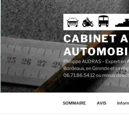
Aller
au
contenu
principal
CABINET 
AUTOMOBI
Philippe AUDRAS – Expert en A
Bordeaux, en Gironde et sa rég
06.71.86.54.12 ou mieux direc
SOMMAIRE
AVIS
Infor