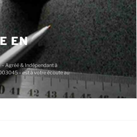
E EN
) – Agréé & Indépendant à
003045 – est à votre écoute au