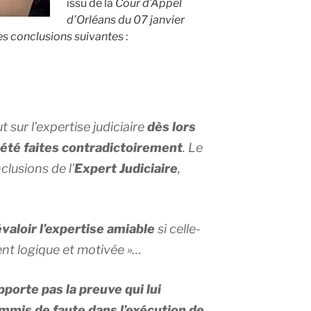
issu de la
Cour d’Appel
d’Orléans du 07 janvier
es conclusions suivantes
:
 sur l’expertise judiciaire
dès lors
 été faites contradictoirement
. Le
nclusions de l’
Expert Judiciaire
,
évaloir l’expertise amiable
si celle-
ment logique et motivée »…
pporte pas la preuve qui lui
mmis de faute dans l’exécution de