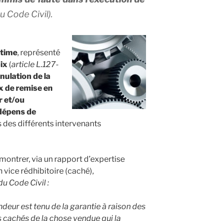
du Code Civil
).
ctime
, représenté
oix
(
article L.127-
nnulation de la
ux de remise en
r et/ou
 dépens de
 des différents intervenants
émontrer, via un rapport d’expertise
 vice rédhibitoire (caché),
du Code Civil :
deur est tenu de la garantie à raison des
 cachés de la chose vendue qui la