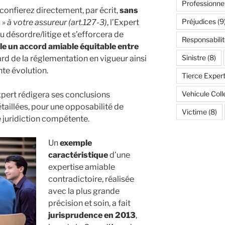
Professionne
confierez directement, par écrit,
sans
Préjudices
(9
n
» à votre assureur (art.127-3)
, l’Expert
du désordre/litige et s’efforcera de
Responsabilit
le un accord amiable équitable entre
Sinistre
(8)
rd de la réglementation en vigueur ainsi
nte évolution.
Tierce Expert
Vehicule Coll
xpert rédigera ses conclusions
taillées, pour une opposabilité de
Victime
(8)
e juridiction compétente.
Un
exemple
caractéristique
d’une
expertise amiable
contradictoire, réalisée
avec la plus grande
précision et soin, a fait
jurisprudence en 2013
,