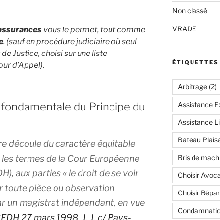
Non classé
VRADE
 assurances
vous le permet, tout comme
e
. (sauf en procédure judiciaire où seul
 Justice, choisi sur une liste
ÉTIQUETTES
our d’Appel).
Arbitrage
(2)
n fondamentale du Principe du
Assistance Ex
Assistance Li
Bateau Plais
re découle du caractère équitable
n les termes de la Cour Européenne
Bris de mach
, aux parties « le droit de se voir
Choisir Avoca
 toute pièce ou observation
Choisir Répar
ar un magistrat indépendant, en vue
Condamnatio
EDH 27 mars 1998, J. J. c/ Pays-