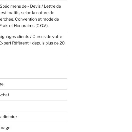
Spécimens de « Devis / Lettre de
 estimatifs, selon la nature de
cherchée, Convention et mode de
rais et Honoraires (C.G.V.).
ignages clients / Cursus de votre
 Expert Référent » depuis plus de 20
ge
Achat
adictoire
mmage