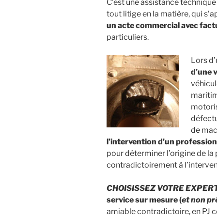
C’est une assistance technique 
tout litige en la matière, qui s
un acte commercial avec fact
particuliers.
Lors d
d’une 
véhicul
maritim
motoris
défectu
de mac
l’intervention d’un professio
pour déterminer l’origine de l
contradictoirement à l’interve
CHOISISSEZ VOTRE EXPERT («
service sur mesure (
et non pr
amiable contradictoire, en PJ