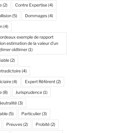
e
(2)
Contre Expertise
(4)
lision
(5)
Dommages
(4)
n
(4)
bordeaux exemple de rapport
n estimation de la valeur d'un
timer oldtimer
(1)
iable
(2)
tradictoire
(4)
iciaire
(4)
Expert Référent
(2)
e
(8)
Jurisprudence
(1)
eutralité
(3)
able
(5)
Particulier
(3)
Preuves
(2)
Probité
(2)