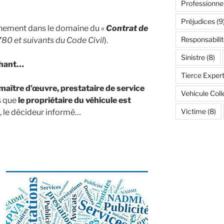
Professionne
Préjudices
(9
inement dans le domaine du «
Contrat de
Responsabilit
780 et suivants du Code Civil
).
Sinistre
(8)
chant…
Tierce Expert
maître d’œuvre, prestataire de service
Vehicule Coll
s que
le propriétaire du véhicule est
Victime
(8)
, le décideur informé…