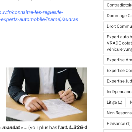
Contradictoir
uv.fr/connaitre-les-regles/le-
Dommage Col
es-experts-automobile/(name)/audras
Droit Commu
Expert auto 
VRADE cotatio
véhicule yung
Expertise Am
Expertise Con
Expertise Jud
Indépendanc
Litige
(1)
N
Non Respons
Plaisance
(1)
 «
mandat
» … (voir plus bas l’
art. L.326-1