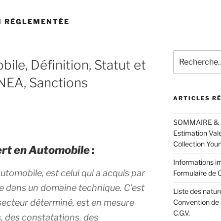
N RÈGLEMENTÉE
Recherche
ile, Définition, Statut et
pour
:
NEA, Sanctions
ARTICLES R
SOMMAIRE & Spé
Estimation Val
Collection You
rt en Automobile
:
Informations im
utomobile, est celui qui a acquis par
Formulaire de C
le dans un domaine technique. C’est
Liste des natur
secteur déterminé, est en mesure
Convention de 
C.G.V.
 des constatations, des