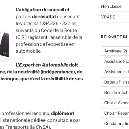
Non classé
L’obligation de conseil et
parfois
de résultat
consécutif,
VRADE
les
articles L&R.326 / 327
et
suivants du Code de la Route
(C.R.) régissent l’ensemble de la
ÉTIQUETTES
profession de l’expertise en
automobile.
Arbitrage
(2)
Assistance Ex
L’
Expert en Automobile
doit
ce, de la neutralité (indépendance), de
Assistance Li
iconque, que c’est la crédibilité de ses
Bateau Plais
Bris de mach
Choisir Avoca
n professionnel reconnu,
diplômé et
Choisir Répar
e liste nationale dédiée, consultable par
Condamnatio
des Transports (la
CNEA
).