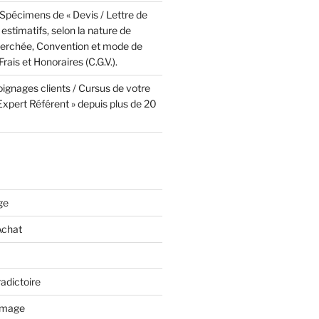
Spécimens de « Devis / Lettre de
 estimatifs, selon la nature de
cherchée, Convention et mode de
rais et Honoraires (C.G.V.).
ignages clients / Cursus de votre
 Expert Référent » depuis plus de 20
ge
Achat
adictoire
mmage