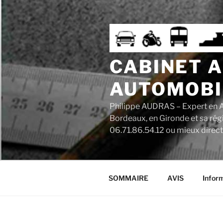
Aller
au
contenu
principal
CABINET 
AUTOMOBI
Philippe AUDRAS – Expert en A
Bordeaux, en Gironde et sa rég
06.71.86.54.12 ou mieux direc
SOMMAIRE
AVIS
Infor