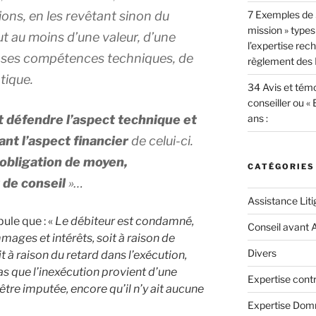
ions, en les revêtant sinon du
7 Exemples de 
mission » types
ut au moins d’une valeur, d’une
l’expertise re
de ses compétences techniques, de
règlement des F
tique.
34 Avis et témo
conseiller ou «
t défendre l’aspect technique et
ans :
ant l’aspect financier
de celui-ci.
e obligation de moyen,
CATÉGORIES
 de conseil
»…
Assistance Liti
pule que : «
Le débiteur est condamné,
Conseil avant 
mmages et intérêts, soit à raison de
Divers
it à raison du retard dans l’exécution,
 pas que l’inexécution provient d’une
Expertise contr
être imputée, encore qu’il n’y ait aucune
Expertise Do