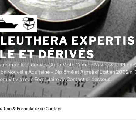
ALEUTHERA EXPERTIS
LE ET DÉRIVÉS
utomobile et dérivés (Auto Moto Camion Navire & Juridique
ion Nouvelle Aquitaine – Diplômé et Agréé d'Etat en 2002 n°
tement via mon Formulaire de Contact ci-dessous.
mation & Formulaire de Contact