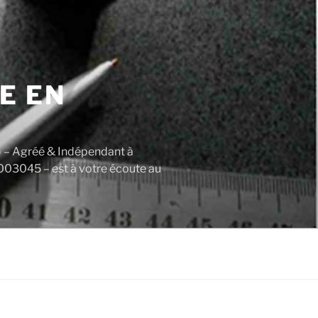
E EN
) – Agréé & Indépendant à
003045 – est à votre écoute au