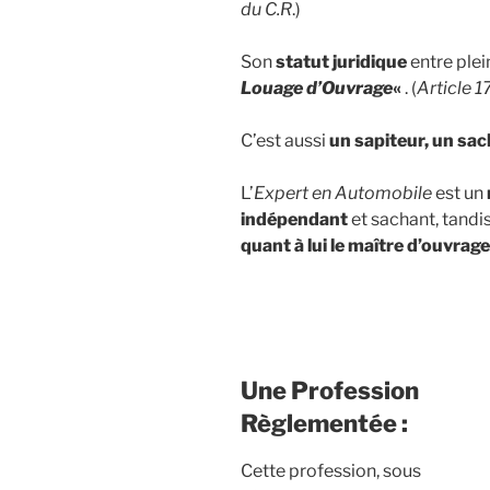
du C.R
.)
Son
statut juridique
entre ple
Louage d’Ouvrage
«
. (
Article 1
C’est aussi
un sapiteur, un sa
L’
Expert en
Automobile
est un
indépendant
et sachant, tandi
quant à lui le maître d’ouvrage
Une Profession
Règlementée :
Cette profession, sous