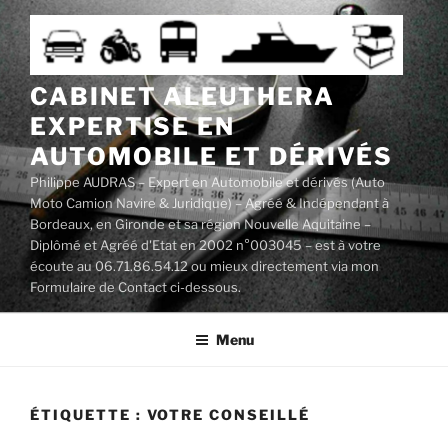
Aller
au
contenu
principal
CABINET ALEUTHERA
EXPERTISE EN
AUTOMOBILE ET DÉRIVÉS
Philippe AUDRAS – Expert en Automobile et dérivés (Auto
Moto Camion Navire & Juridique) – Agréé & Indépendant à
Bordeaux, en Gironde et sa région Nouvelle Aquitaine –
Diplômé et Agréé d'Etat en 2002 n°003045 – est à votre
écoute au 06.71.86.54.12 ou mieux directement via mon
Formulaire de Contact ci-dessous.
Menu
ÉTIQUETTE :
VOTRE CONSEILLÉ