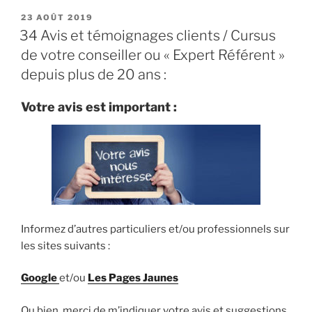
PUBLIÉ
23 AOÛT 2019
LE
34 Avis et témoignages clients / Cursus
de votre conseiller ou « Expert Référent »
depuis plus de 20 ans :
Votre avis est important :
Informez d’autres particuliers et/ou professionnels sur
les sites suivants :
Google
et/ou
Les Pages Jaunes
Ou bien, merci de m’indiquer votre avis et suggestions