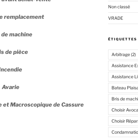
Non classé
de remplacement
VRADE
s de machine
ÉTIQUETTES
is de pièce
Arbitrage
(2)
Assistance Ex
Incendie
Assistance Li
Avarie
Bateau Plais
Bris de mach
e et Macroscopique de Cassure
Choisir Avoca
Choisir Répar
Condamnatio