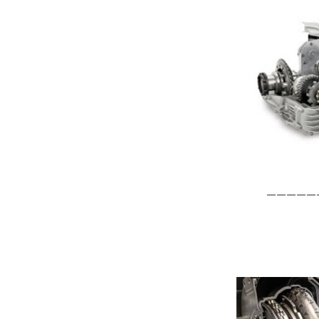
—————