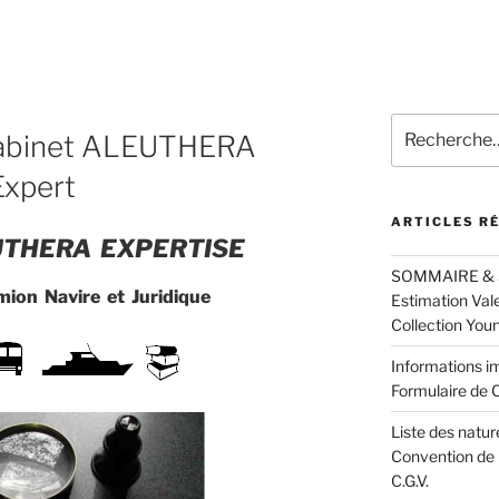
Recherche
Cabinet ALEUTHERA
pour
:
Expert
ARTICLES R
THERA EXPERTISE
SOMMAIRE & Spé
on Navire et Juridique
Estimation Val
Collection You
Informations im
Formulaire de C
Liste des natur
Convention de 
C.G.V.