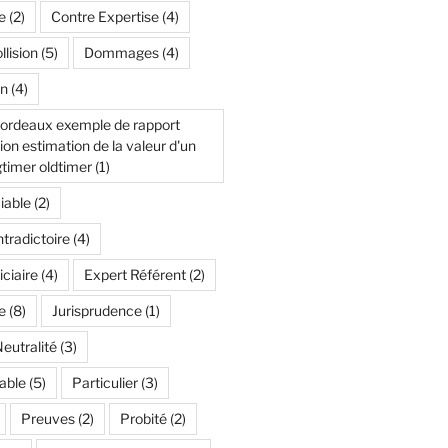
e
(2)
Contre Expertise
(4)
lision
(5)
Dommages
(4)
n
(4)
bordeaux exemple de rapport
n estimation de la valeur d'un
timer oldtimer
(1)
iable
(2)
tradictoire
(4)
iciaire
(4)
Expert Référent
(2)
e
(8)
Jurisprudence
(1)
eutralité
(3)
able
(5)
Particulier
(3)
Preuves
(2)
Probité
(2)