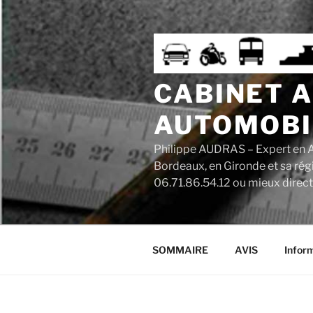
Aller
au
contenu
principal
CABINET 
AUTOMOBI
Philippe AUDRAS – Expert en A
Bordeaux, en Gironde et sa rég
06.71.86.54.12 ou mieux direc
SOMMAIRE
AVIS
Infor