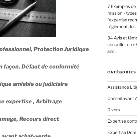
7 Exemples de 
mission » types
l’expertise re
règlement des F
34 Avis et témo
conseiller ou «
Professionnel, Protection Juridique
ans :
n façon, Défaut de conformité
CATÉGORIES
que amiable ou judiciaire
Assistance Liti
Conseil avant 
e expertise , Arbitrage
Divers
mmage, Recours direct
Expertise contr
Expertise Do
 avant achat-vente