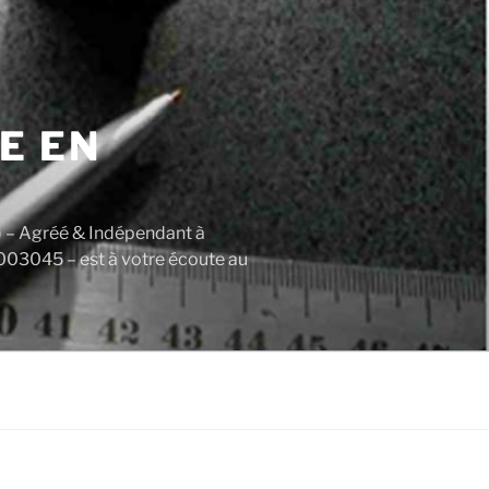
E EN
) – Agréé & Indépendant à
003045 – est à votre écoute au