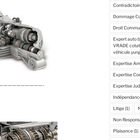
Contradictoir
Dommage Col
Droit Commu
Expert auto 
VRADE cotatio
véhicule yung
Expertise Am
Expertise Con
——————————-
Expertise Jud
Indépendanc
Litige
(1)
N
Non Respons
Plaisance
(1)