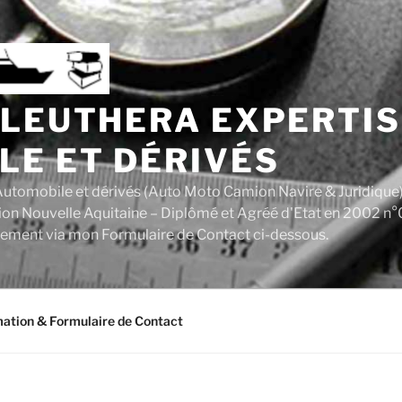
ALEUTHERA EXPERTIS
LE ET DÉRIVÉS
utomobile et dérivés (Auto Moto Camion Navire & Juridique
ion Nouvelle Aquitaine – Diplômé et Agréé d'Etat en 2002 n°
tement via mon Formulaire de Contact ci-dessous.
mation & Formulaire de Contact