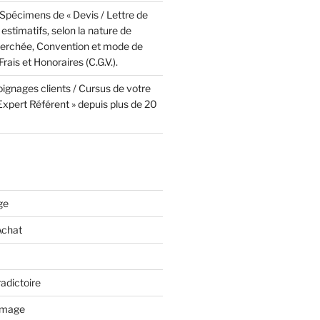
Spécimens de « Devis / Lettre de
 estimatifs, selon la nature de
cherchée, Convention et mode de
rais et Honoraires (C.G.V.).
ignages clients / Cursus de votre
 Expert Référent » depuis plus de 20
ge
Achat
adictoire
mmage