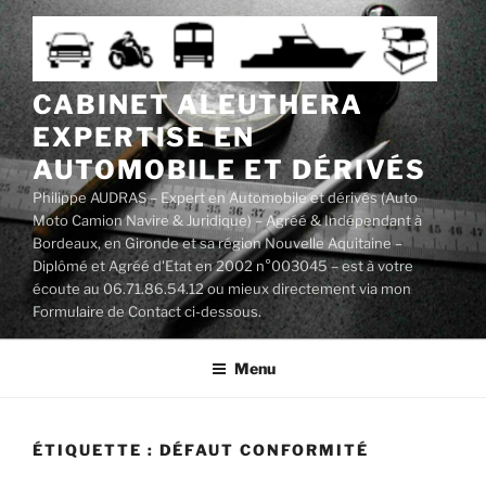
Aller
au
contenu
principal
CABINET ALEUTHERA
EXPERTISE EN
AUTOMOBILE ET DÉRIVÉS
Philippe AUDRAS – Expert en Automobile et dérivés (Auto
Moto Camion Navire & Juridique) – Agréé & Indépendant à
Bordeaux, en Gironde et sa région Nouvelle Aquitaine –
Diplômé et Agréé d'Etat en 2002 n°003045 – est à votre
écoute au 06.71.86.54.12 ou mieux directement via mon
Formulaire de Contact ci-dessous.
Menu
ÉTIQUETTE :
DÉFAUT CONFORMITÉ