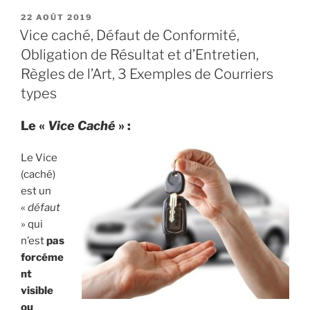
PUBLIÉ
22 AOÛT 2019
LE
Vice caché, Défaut de Conformité,
Obligation de Résultat et d’Entretien,
Règles de l’Art, 3 Exemples de Courriers
types
Le «
Vice Caché
» :
Le Vice
(caché)
est un
«
défaut
» qui
n’est
pas
forcéme
nt
visible
ou